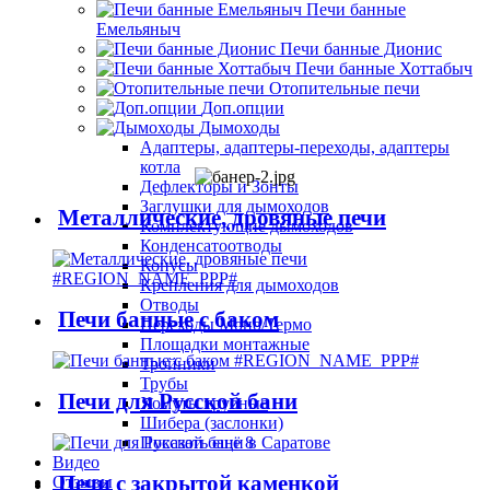
Печи банные
Емельяныч
Печи банные Дионис
Печи банные Хоттабыч
Отопительные печи
Доп.опции
Дымоходы
Адаптеры, адаптеры-переходы, адаптеры
котла
Дефлекторы и Зонты
Заглушки для дымоходов
Металлические, дровяные печи
Комплектующие дымоходов
Конденсатоотводы
Конусы
Крепления для дымоходов
Отводы
Печи банные с баком
Переходы Моно/Термо
Площадки монтажные
Тройники
Трубы
Печи для Русской бани
Хомуты трубные
Шибера (заслонки)
Показать ещё 8
Видео
Печи с закрытой каменкой
Отзывы